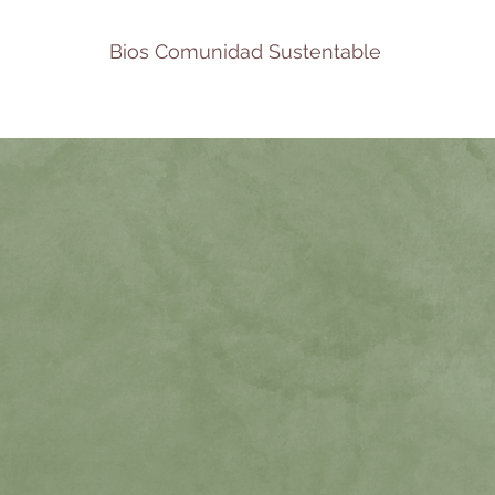
Bios Comunidad Sustentable