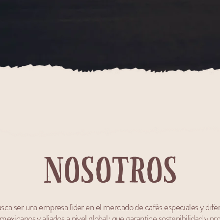
Nosotros
a ser una empresa líder en el mercado de cafés especiales y dife
mexicanos y aliados a nivel global; que garantice sostenibilidad y p