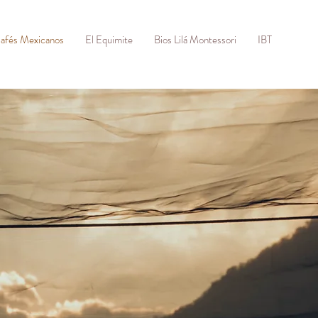
afés Mexicanos
El Equimite
Bios Lilá Montessori
IBT