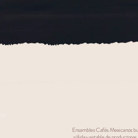
Ensambles Cafés Mexicanos busc
sólida y estable de productores 