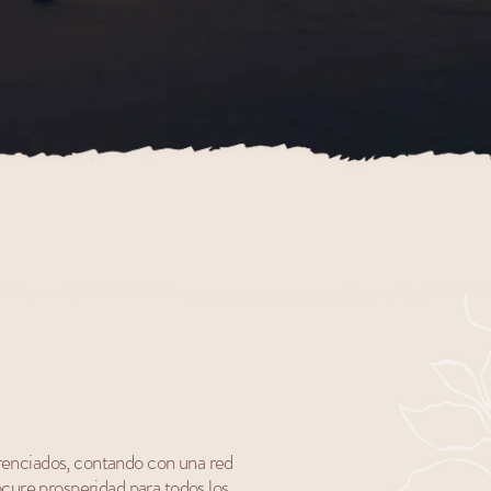
renciados, contando con una red
rocure prosperidad para todos los